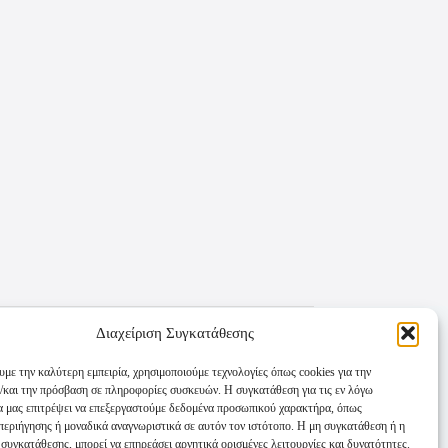
Διαχείριση Συγκατάθεσης
υμε την καλύτερη εμπειρία, χρησιμοποιούμε τεχνολογίες όπως cookies για την
/και την πρόσβαση σε πληροφορίες συσκευών. Η συγκατάθεση για τις εν λόγω
θα μας επιτρέψει να επεξεργαστούμε δεδομένα προσωπικού χαρακτήρα, όπως
εριήγησης ή μοναδικά αναγνωριστικά σε αυτόν τον ιστότοπο. Η μη συγκατάθεση ή η
συγκατάθεσης, μπορεί να επηρεάσει αρνητικά ορισμένες λειτουργίες και δυνατότητες.