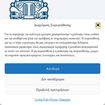
Διαχείριση Συγκατάθεσης
Για να παρέχουμε την καλύτερη εμπειρία, χρησιμοποιούμε τεχνολογίες όπως cookies
για την αποθήκευση ή/και την πρόσβαση σε πληροφορίες συσκευών. Η συγκατάθεση
για τις εν λόγω τεχνολογίες θα μας επιτρέψει να επεξεργαστούμε δεδομένα
προσωπικού χαρακτήρα, όπως συμπεριφορά περιήγησης ή μοναδικά αναγνωριστικά
σε αυτόν τον ιστότοπο. Η μη συγκατάθεση ή η ανάκληση της συγκατάθεσης, μπορεί
να επηρεάσει αρνητικά ορισμένες λειτουργίες και δυνατότητες.
Όροι Χρήσης
Αποδοχή
Πολιτική Απορρήτου
Τρόποι Αποστολής
Τρόποι Πληρωμής
Δεν αποδέχομαι
Προβολή προτιμήσεων
Cookie Policy
Privacy Statement
Copyright © 2026 - Powered by
P-Swebsolutions.gr