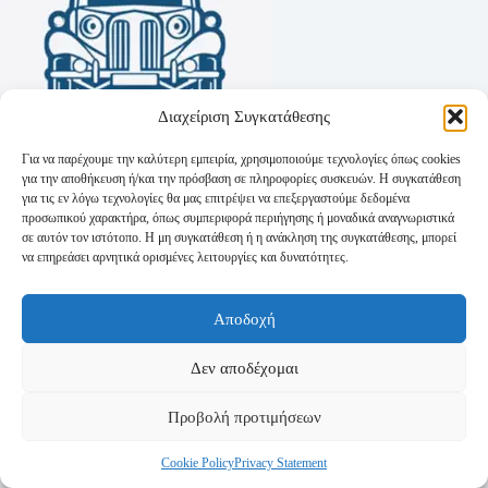
Διαχείριση Συγκατάθεσης
Για να παρέχουμε την καλύτερη εμπειρία, χρησιμοποιούμε τεχνολογίες όπως cookies
για την αποθήκευση ή/και την πρόσβαση σε πληροφορίες συσκευών. Η συγκατάθεση
για τις εν λόγω τεχνολογίες θα μας επιτρέψει να επεξεργαστούμε δεδομένα
προσωπικού χαρακτήρα, όπως συμπεριφορά περιήγησης ή μοναδικά αναγνωριστικά
σε αυτόν τον ιστότοπο. Η μη συγκατάθεση ή η ανάκληση της συγκατάθεσης, μπορεί
να επηρεάσει αρνητικά ορισμένες λειτουργίες και δυνατότητες.
Όροι Χρήσης
Αποδοχή
Πολιτική Απορρήτου
Τρόποι Αποστολής
Τρόποι Πληρωμής
Δεν αποδέχομαι
Προβολή προτιμήσεων
Cookie Policy
Privacy Statement
Copyright © 2026 - Powered by
P-Swebsolutions.gr