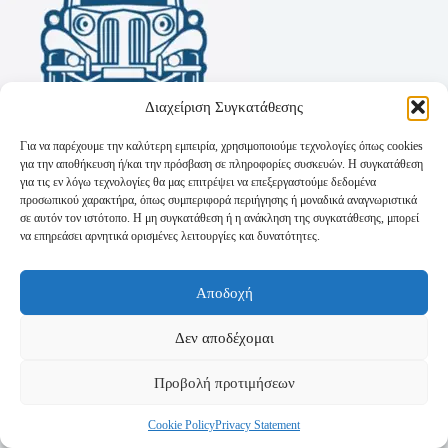
Διαχείριση Συγκατάθεσης
Για να παρέχουμε την καλύτερη εμπειρία, χρησιμοποιούμε τεχνολογίες όπως cookies
για την αποθήκευση ή/και την πρόσβαση σε πληροφορίες συσκευών. Η συγκατάθεση
για τις εν λόγω τεχνολογίες θα μας επιτρέψει να επεξεργαστούμε δεδομένα
προσωπικού χαρακτήρα, όπως συμπεριφορά περιήγησης ή μοναδικά αναγνωριστικά
σε αυτόν τον ιστότοπο. Η μη συγκατάθεση ή η ανάκληση της συγκατάθεσης, μπορεί
να επηρεάσει αρνητικά ορισμένες λειτουργίες και δυνατότητες.
Όροι Χρήσης
Αποδοχή
Πολιτική Απορρήτου
Τρόποι Αποστολής
Τρόποι Πληρωμής
Δεν αποδέχομαι
Προβολή προτιμήσεων
Cookie Policy
Privacy Statement
Copyright © 2026 - Powered by
P-Swebsolutions.gr