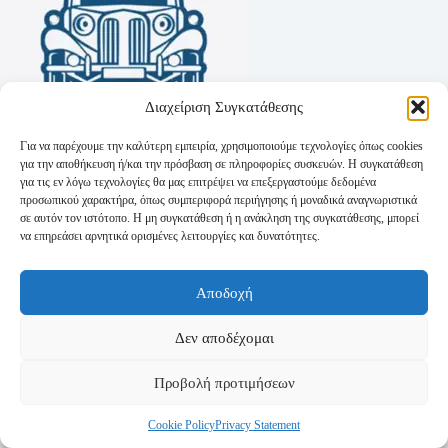
Διαχείριση Συγκατάθεσης
Για να παρέχουμε την καλύτερη εμπειρία, χρησιμοποιούμε τεχνολογίες όπως cookies
για την αποθήκευση ή/και την πρόσβαση σε πληροφορίες συσκευών. Η συγκατάθεση
για τις εν λόγω τεχνολογίες θα μας επιτρέψει να επεξεργαστούμε δεδομένα
προσωπικού χαρακτήρα, όπως συμπεριφορά περιήγησης ή μοναδικά αναγνωριστικά
σε αυτόν τον ιστότοπο. Η μη συγκατάθεση ή η ανάκληση της συγκατάθεσης, μπορεί
να επηρεάσει αρνητικά ορισμένες λειτουργίες και δυνατότητες.
Όροι Χρήσης
Αποδοχή
Πολιτική Απορρήτου
Τρόποι Αποστολής
Τρόποι Πληρωμής
Δεν αποδέχομαι
Προβολή προτιμήσεων
Cookie Policy
Privacy Statement
Copyright © 2026 - Powered by
P-Swebsolutions.gr