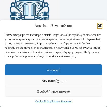
Διαχείριση Συγκατάθεσης
Για να παρέχουμε την καλύτερη εμπειρία, χρησιμοποιούμε τεχνολογίες όπως cookies
για την αποθήκευση ή/και την πρόσβαση σε πληροφορίες συσκευών. Η συγκατάθεση
για τις εν λόγω τεχνολογίες θα μας επιτρέψει να επεξεργαστούμε δεδομένα
προσωπικού χαρακτήρα, όπως συμπεριφορά περιήγησης ή μοναδικά αναγνωριστικά
σε αυτόν τον ιστότοπο. Η μη συγκατάθεση ή η ανάκληση της συγκατάθεσης, μπορεί
να επηρεάσει αρνητικά ορισμένες λειτουργίες και δυνατότητες.
Όροι Χρήσης
Αποδοχή
Πολιτική Απορρήτου
Τρόποι Αποστολής
Τρόποι Πληρωμής
Δεν αποδέχομαι
Προβολή προτιμήσεων
Cookie Policy
Privacy Statement
Copyright © 2026 - Powered by
P-Swebsolutions.gr