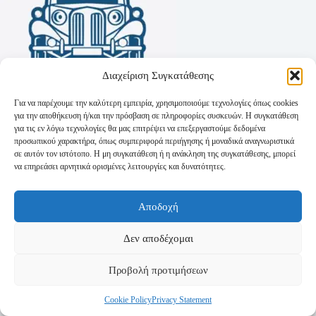
Διαχείριση Συγκατάθεσης
Για να παρέχουμε την καλύτερη εμπειρία, χρησιμοποιούμε τεχνολογίες όπως cookies
για την αποθήκευση ή/και την πρόσβαση σε πληροφορίες συσκευών. Η συγκατάθεση
για τις εν λόγω τεχνολογίες θα μας επιτρέψει να επεξεργαστούμε δεδομένα
προσωπικού χαρακτήρα, όπως συμπεριφορά περιήγησης ή μοναδικά αναγνωριστικά
σε αυτόν τον ιστότοπο. Η μη συγκατάθεση ή η ανάκληση της συγκατάθεσης, μπορεί
να επηρεάσει αρνητικά ορισμένες λειτουργίες και δυνατότητες.
Όροι Χρήσης
Αποδοχή
Πολιτική Απορρήτου
Τρόποι Αποστολής
Τρόποι Πληρωμής
Δεν αποδέχομαι
Προβολή προτιμήσεων
Cookie Policy
Privacy Statement
Copyright © 2026 - Powered by
P-Swebsolutions.gr