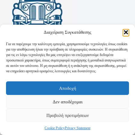
Διαχείριση Συγκατάθεσης
Για να παρέχουμε την καλύτερη εμπειρία, χρησιμοποιούμε τεχνολογίες όπως cookies
για την αποθήκευση ή/και την πρόσβαση σε πληροφορίες συσκευών. Η συγκατάθεση
για τις εν λόγω τεχνολογίες θα μας επιτρέψει να επεξεργαστούμε δεδομένα
προσωπικού χαρακτήρα, όπως συμπεριφορά περιήγησης ή μοναδικά αναγνωριστικά
σε αυτόν τον ιστότοπο. Η μη συγκατάθεση ή η ανάκληση της συγκατάθεσης, μπορεί
να επηρεάσει αρνητικά ορισμένες λειτουργίες και δυνατότητες.
Όροι Χρήσης
Αποδοχή
Πολιτική Απορρήτου
Τρόποι Αποστολής
Τρόποι Πληρωμής
Δεν αποδέχομαι
Προβολή προτιμήσεων
Cookie Policy
Privacy Statement
Copyright © 2026 - Powered by
P-Swebsolutions.gr