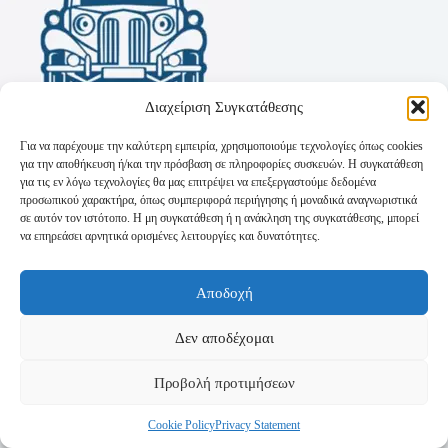
Διαχείριση Συγκατάθεσης
Για να παρέχουμε την καλύτερη εμπειρία, χρησιμοποιούμε τεχνολογίες όπως cookies
για την αποθήκευση ή/και την πρόσβαση σε πληροφορίες συσκευών. Η συγκατάθεση
για τις εν λόγω τεχνολογίες θα μας επιτρέψει να επεξεργαστούμε δεδομένα
προσωπικού χαρακτήρα, όπως συμπεριφορά περιήγησης ή μοναδικά αναγνωριστικά
σε αυτόν τον ιστότοπο. Η μη συγκατάθεση ή η ανάκληση της συγκατάθεσης, μπορεί
να επηρεάσει αρνητικά ορισμένες λειτουργίες και δυνατότητες.
Όροι Χρήσης
Αποδοχή
Πολιτική Απορρήτου
Τρόποι Αποστολής
Τρόποι Πληρωμής
Δεν αποδέχομαι
Προβολή προτιμήσεων
Cookie Policy
Privacy Statement
Copyright © 2026 - Powered by
P-Swebsolutions.gr