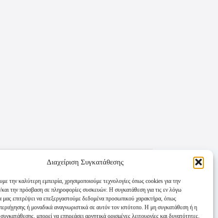
Διαχείριση Συγκατάθεσης
υμε την καλύτερη εμπειρία, χρησιμοποιούμε τεχνολογίες όπως cookies για την
/και την πρόσβαση σε πληροφορίες συσκευών. Η συγκατάθεση για τις εν λόγω
θα μας επιτρέψει να επεξεργαστούμε δεδομένα προσωπικού χαρακτήρα, όπως
εριήγησης ή μοναδικά αναγνωριστικά σε αυτόν τον ιστότοπο. Η μη συγκατάθεση ή η
συγκατάθεσης, μπορεί να επηρεάσει αρνητικά ορισμένες λειτουργίες και δυνατότητες.