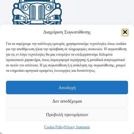
Διαχείριση Συγκατάθεσης
Για να παρέχουμε την καλύτερη εμπειρία, χρησιμοποιούμε τεχνολογίες όπως cookies
για την αποθήκευση ή/και την πρόσβαση σε πληροφορίες συσκευών. Η συγκατάθεση
για τις εν λόγω τεχνολογίες θα μας επιτρέψει να επεξεργαστούμε δεδομένα
προσωπικού χαρακτήρα, όπως συμπεριφορά περιήγησης ή μοναδικά αναγνωριστικά
σε αυτόν τον ιστότοπο. Η μη συγκατάθεση ή η ανάκληση της συγκατάθεσης, μπορεί
να επηρεάσει αρνητικά ορισμένες λειτουργίες και δυνατότητες.
Όροι Χρήσης
Αποδοχή
Πολιτική Απορρήτου
Τρόποι Αποστολής
Τρόποι Πληρωμής
Δεν αποδέχομαι
Προβολή προτιμήσεων
Cookie Policy
Privacy Statement
Copyright © 2026 - Powered by
P-Swebsolutions.gr