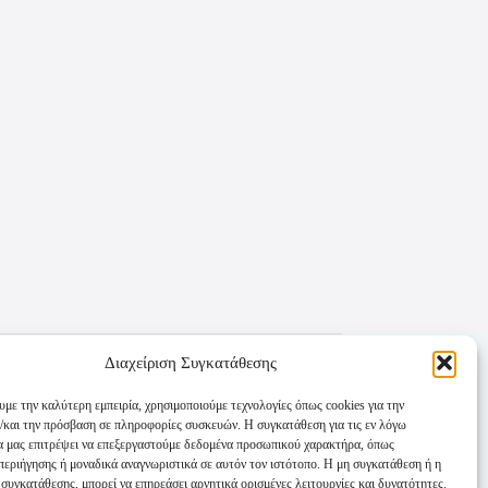
Διαχείριση Συγκατάθεσης
υμε την καλύτερη εμπειρία, χρησιμοποιούμε τεχνολογίες όπως cookies για την
/και την πρόσβαση σε πληροφορίες συσκευών. Η συγκατάθεση για τις εν λόγω
θα μας επιτρέψει να επεξεργαστούμε δεδομένα προσωπικού χαρακτήρα, όπως
εριήγησης ή μοναδικά αναγνωριστικά σε αυτόν τον ιστότοπο. Η μη συγκατάθεση ή η
συγκατάθεσης, μπορεί να επηρεάσει αρνητικά ορισμένες λειτουργίες και δυνατότητες.