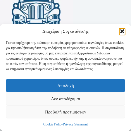
Διαχείριση Συγκατάθεσης
Για να παρέχουμε την καλύτερη εμπειρία, χρησιμοποιούμε τεχνολογίες όπως cookies
για την αποθήκευση ή/και την πρόσβαση σε πληροφορίες συσκευών. Η συγκατάθεση
για τις εν λόγω τεχνολογίες θα μας επιτρέψει να επεξεργαστούμε δεδομένα
προσωπικού χαρακτήρα, όπως συμπεριφορά περιήγησης ή μοναδικά αναγνωριστικά
σε αυτόν τον ιστότοπο. Η μη συγκατάθεση ή η ανάκληση της συγκατάθεσης, μπορεί
να επηρεάσει αρνητικά ορισμένες λειτουργίες και δυνατότητες.
Όροι Χρήσης
Αποδοχή
Πολιτική Απορρήτου
Τρόποι Αποστολής
Τρόποι Πληρωμής
Δεν αποδέχομαι
Προβολή προτιμήσεων
Cookie Policy
Privacy Statement
Copyright © 2026 - Powered by
P-Swebsolutions.gr