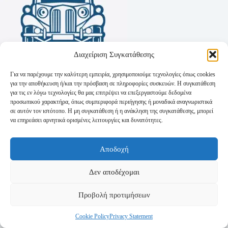
Διαχείριση Συγκατάθεσης
Για να παρέχουμε την καλύτερη εμπειρία, χρησιμοποιούμε τεχνολογίες όπως cookies
για την αποθήκευση ή/και την πρόσβαση σε πληροφορίες συσκευών. Η συγκατάθεση
για τις εν λόγω τεχνολογίες θα μας επιτρέψει να επεξεργαστούμε δεδομένα
προσωπικού χαρακτήρα, όπως συμπεριφορά περιήγησης ή μοναδικά αναγνωριστικά
σε αυτόν τον ιστότοπο. Η μη συγκατάθεση ή η ανάκληση της συγκατάθεσης, μπορεί
να επηρεάσει αρνητικά ορισμένες λειτουργίες και δυνατότητες.
Όροι Χρήσης
Αποδοχή
Πολιτική Απορρήτου
Τρόποι Αποστολής
Τρόποι Πληρωμής
Δεν αποδέχομαι
Προβολή προτιμήσεων
Cookie Policy
Privacy Statement
Copyright © 2026 - Powered by
P-Swebsolutions.gr