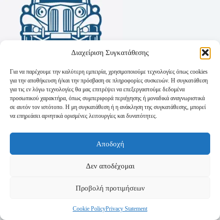
Διαχείριση Συγκατάθεσης
Για να παρέχουμε την καλύτερη εμπειρία, χρησιμοποιούμε τεχνολογίες όπως cookies
για την αποθήκευση ή/και την πρόσβαση σε πληροφορίες συσκευών. Η συγκατάθεση
για τις εν λόγω τεχνολογίες θα μας επιτρέψει να επεξεργαστούμε δεδομένα
προσωπικού χαρακτήρα, όπως συμπεριφορά περιήγησης ή μοναδικά αναγνωριστικά
σε αυτόν τον ιστότοπο. Η μη συγκατάθεση ή η ανάκληση της συγκατάθεσης, μπορεί
να επηρεάσει αρνητικά ορισμένες λειτουργίες και δυνατότητες.
Όροι Χρήσης
Αποδοχή
Πολιτική Απορρήτου
Τρόποι Αποστολής
Τρόποι Πληρωμής
Δεν αποδέχομαι
Προβολή προτιμήσεων
Cookie Policy
Privacy Statement
Copyright © 2026 - Powered by
P-Swebsolutions.gr