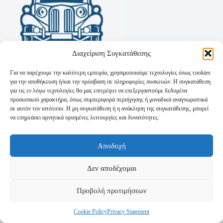
Διαχείριση Συγκατάθεσης
Για να παρέχουμε την καλύτερη εμπειρία, χρησιμοποιούμε τεχνολογίες όπως cookies
για την αποθήκευση ή/και την πρόσβαση σε πληροφορίες συσκευών. Η συγκατάθεση
για τις εν λόγω τεχνολογίες θα μας επιτρέψει να επεξεργαστούμε δεδομένα
προσωπικού χαρακτήρα, όπως συμπεριφορά περιήγησης ή μοναδικά αναγνωριστικά
σε αυτόν τον ιστότοπο. Η μη συγκατάθεση ή η ανάκληση της συγκατάθεσης, μπορεί
να επηρεάσει αρνητικά ορισμένες λειτουργίες και δυνατότητες.
Όροι Χρήσης
Αποδοχή
Πολιτική Απορρήτου
Τρόποι Αποστολής
Τρόποι Πληρωμής
Δεν αποδέχομαι
Προβολή προτιμήσεων
Cookie Policy
Privacy Statement
Copyright © 2026 - Powered by
P-Swebsolutions.gr