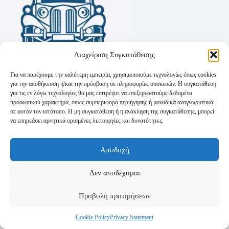
Διαχείριση Συγκατάθεσης
Για να παρέχουμε την καλύτερη εμπειρία, χρησιμοποιούμε τεχνολογίες όπως cookies
για την αποθήκευση ή/και την πρόσβαση σε πληροφορίες συσκευών. Η συγκατάθεση
για τις εν λόγω τεχνολογίες θα μας επιτρέψει να επεξεργαστούμε δεδομένα
προσωπικού χαρακτήρα, όπως συμπεριφορά περιήγησης ή μοναδικά αναγνωριστικά
σε αυτόν τον ιστότοπο. Η μη συγκατάθεση ή η ανάκληση της συγκατάθεσης, μπορεί
να επηρεάσει αρνητικά ορισμένες λειτουργίες και δυνατότητες.
Όροι Χρήσης
Αποδοχή
Πολιτική Απορρήτου
Τρόποι Αποστολής
Τρόποι Πληρωμής
Δεν αποδέχομαι
Προβολή προτιμήσεων
Cookie Policy
Privacy Statement
Copyright © 2026 - Powered by
P-Swebsolutions.gr