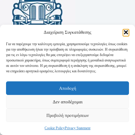
Διαχείριση Συγκατάθεσης
Για να παρέχουμε την καλύτερη εμπειρία, χρησιμοποιούμε τεχνολογίες όπως cookies
για την αποθήκευση ή/και την πρόσβαση σε πληροφορίες συσκευών. Η συγκατάθεση
για τις εν λόγω τεχνολογίες θα μας επιτρέψει να επεξεργαστούμε δεδομένα
προσωπικού χαρακτήρα, όπως συμπεριφορά περιήγησης ή μοναδικά αναγνωριστικά
σε αυτόν τον ιστότοπο. Η μη συγκατάθεση ή η ανάκληση της συγκατάθεσης, μπορεί
να επηρεάσει αρνητικά ορισμένες λειτουργίες και δυνατότητες.
Όροι Χρήσης
Αποδοχή
Πολιτική Απορρήτου
Τρόποι Αποστολής
Τρόποι Πληρωμής
Δεν αποδέχομαι
Προβολή προτιμήσεων
Cookie Policy
Privacy Statement
Copyright © 2026 - Powered by
P-Swebsolutions.gr