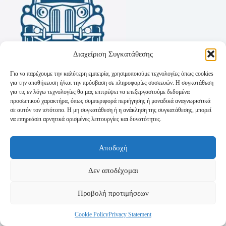
Διαχείριση Συγκατάθεσης
Για να παρέχουμε την καλύτερη εμπειρία, χρησιμοποιούμε τεχνολογίες όπως cookies
για την αποθήκευση ή/και την πρόσβαση σε πληροφορίες συσκευών. Η συγκατάθεση
για τις εν λόγω τεχνολογίες θα μας επιτρέψει να επεξεργαστούμε δεδομένα
προσωπικού χαρακτήρα, όπως συμπεριφορά περιήγησης ή μοναδικά αναγνωριστικά
σε αυτόν τον ιστότοπο. Η μη συγκατάθεση ή η ανάκληση της συγκατάθεσης, μπορεί
να επηρεάσει αρνητικά ορισμένες λειτουργίες και δυνατότητες.
Όροι Χρήσης
Αποδοχή
Πολιτική Απορρήτου
Τρόποι Αποστολής
Τρόποι Πληρωμής
Δεν αποδέχομαι
Προβολή προτιμήσεων
Cookie Policy
Privacy Statement
Copyright © 2026 - Powered by
P-Swebsolutions.gr