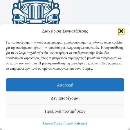
Διαχείριση Συγκατάθεσης
Για να παρέχουμε την καλύτερη εμπειρία, χρησιμοποιούμε τεχνολογίες όπως cookies
για την αποθήκευση ή/και την πρόσβαση σε πληροφορίες συσκευών. Η συγκατάθεση
για τις εν λόγω τεχνολογίες θα μας επιτρέψει να επεξεργαστούμε δεδομένα
προσωπικού χαρακτήρα, όπως συμπεριφορά περιήγησης ή μοναδικά αναγνωριστικά
σε αυτόν τον ιστότοπο. Η μη συγκατάθεση ή η ανάκληση της συγκατάθεσης, μπορεί
να επηρεάσει αρνητικά ορισμένες λειτουργίες και δυνατότητες.
Όροι Χρήσης
Αποδοχή
Πολιτική Απορρήτου
Τρόποι Αποστολής
Τρόποι Πληρωμής
Δεν αποδέχομαι
Προβολή προτιμήσεων
Cookie Policy
Privacy Statement
Copyright © 2026 - Powered by
P-Swebsolutions.gr