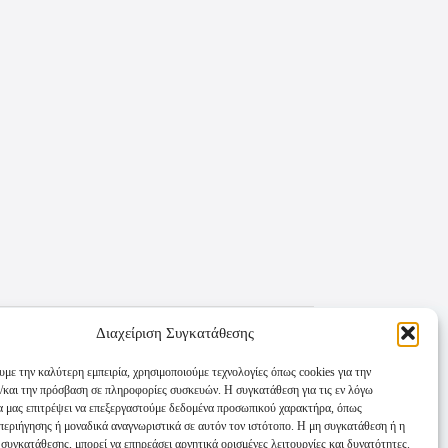
Διαχείριση Συγκατάθεσης
υμε την καλύτερη εμπειρία, χρησιμοποιούμε τεχνολογίες όπως cookies για την
/και την πρόσβαση σε πληροφορίες συσκευών. Η συγκατάθεση για τις εν λόγω
θα μας επιτρέψει να επεξεργαστούμε δεδομένα προσωπικού χαρακτήρα, όπως
εριήγησης ή μοναδικά αναγνωριστικά σε αυτόν τον ιστότοπο. Η μη συγκατάθεση ή η
συγκατάθεσης, μπορεί να επηρεάσει αρνητικά ορισμένες λειτουργίες και δυνατότητες.