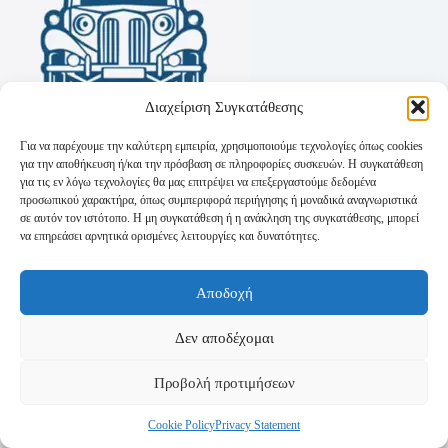
Διαχείριση Συγκατάθεσης
Για να παρέχουμε την καλύτερη εμπειρία, χρησιμοποιούμε τεχνολογίες όπως cookies
για την αποθήκευση ή/και την πρόσβαση σε πληροφορίες συσκευών. Η συγκατάθεση
για τις εν λόγω τεχνολογίες θα μας επιτρέψει να επεξεργαστούμε δεδομένα
προσωπικού χαρακτήρα, όπως συμπεριφορά περιήγησης ή μοναδικά αναγνωριστικά
σε αυτόν τον ιστότοπο. Η μη συγκατάθεση ή η ανάκληση της συγκατάθεσης, μπορεί
να επηρεάσει αρνητικά ορισμένες λειτουργίες και δυνατότητες.
Όροι Χρήσης
Αποδοχή
Πολιτική Απορρήτου
Τρόποι Αποστολής
Τρόποι Πληρωμής
Δεν αποδέχομαι
Προβολή προτιμήσεων
Cookie Policy
Privacy Statement
Copyright © 2026 - Powered by
P-Swebsolutions.gr