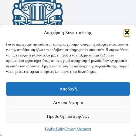
Διαχείριση Συγκατάθεσης
Για να παρέχουμε την καλύτερη εμπειρία, χρησιμοποιούμε τεχνολογίες όπως cookies
για την αποθήκευση ή/και την πρόσβαση σε πληροφορίες συσκευών. Η συγκατάθεση
για τις εν λόγω τεχνολογίες θα μας επιτρέψει να επεξεργαστούμε δεδομένα
προσωπικού χαρακτήρα, όπως συμπεριφορά περιήγησης ή μοναδικά αναγνωριστικά
σε αυτόν τον ιστότοπο. Η μη συγκατάθεση ή η ανάκληση της συγκατάθεσης, μπορεί
να επηρεάσει αρνητικά ορισμένες λειτουργίες και δυνατότητες.
Όροι Χρήσης
Αποδοχή
Πολιτική Απορρήτου
Τρόποι Αποστολής
Τρόποι Πληρωμής
Δεν αποδέχομαι
Προβολή προτιμήσεων
Cookie Policy
Privacy Statement
Copyright © 2026 - Powered by
P-Swebsolutions.gr