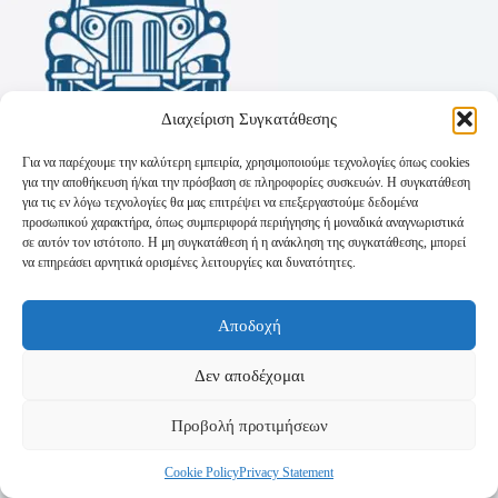
Διαχείριση Συγκατάθεσης
Για να παρέχουμε την καλύτερη εμπειρία, χρησιμοποιούμε τεχνολογίες όπως cookies
για την αποθήκευση ή/και την πρόσβαση σε πληροφορίες συσκευών. Η συγκατάθεση
για τις εν λόγω τεχνολογίες θα μας επιτρέψει να επεξεργαστούμε δεδομένα
προσωπικού χαρακτήρα, όπως συμπεριφορά περιήγησης ή μοναδικά αναγνωριστικά
σε αυτόν τον ιστότοπο. Η μη συγκατάθεση ή η ανάκληση της συγκατάθεσης, μπορεί
να επηρεάσει αρνητικά ορισμένες λειτουργίες και δυνατότητες.
Όροι Χρήσης
Αποδοχή
Πολιτική Απορρήτου
Τρόποι Αποστολής
Τρόποι Πληρωμής
Δεν αποδέχομαι
Προβολή προτιμήσεων
Cookie Policy
Privacy Statement
Copyright © 2026 - Powered by
P-Swebsolutions.gr