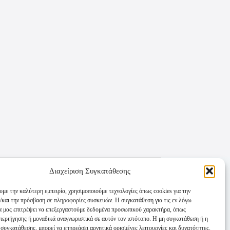
Διαχείριση Συγκατάθεσης
υμε την καλύτερη εμπειρία, χρησιμοποιούμε τεχνολογίες όπως cookies για την
/και την πρόσβαση σε πληροφορίες συσκευών. Η συγκατάθεση για τις εν λόγω
θα μας επιτρέψει να επεξεργαστούμε δεδομένα προσωπικού χαρακτήρα, όπως
εριήγησης ή μοναδικά αναγνωριστικά σε αυτόν τον ιστότοπο. Η μη συγκατάθεση ή η
συγκατάθεσης, μπορεί να επηρεάσει αρνητικά ορισμένες λειτουργίες και δυνατότητες.