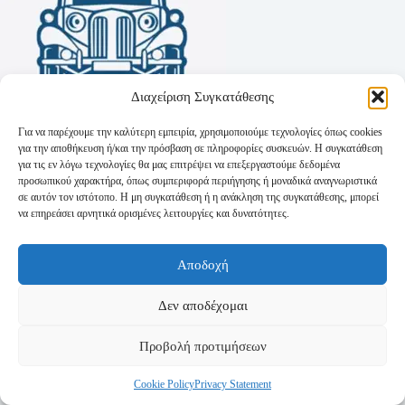
Διαχείριση Συγκατάθεσης
Για να παρέχουμε την καλύτερη εμπειρία, χρησιμοποιούμε τεχνολογίες όπως cookies
για την αποθήκευση ή/και την πρόσβαση σε πληροφορίες συσκευών. Η συγκατάθεση
για τις εν λόγω τεχνολογίες θα μας επιτρέψει να επεξεργαστούμε δεδομένα
προσωπικού χαρακτήρα, όπως συμπεριφορά περιήγησης ή μοναδικά αναγνωριστικά
σε αυτόν τον ιστότοπο. Η μη συγκατάθεση ή η ανάκληση της συγκατάθεσης, μπορεί
να επηρεάσει αρνητικά ορισμένες λειτουργίες και δυνατότητες.
Όροι Χρήσης
Αποδοχή
Πολιτική Απορρήτου
Τρόποι Αποστολής
Τρόποι Πληρωμής
Δεν αποδέχομαι
Προβολή προτιμήσεων
Cookie Policy
Privacy Statement
Copyright © 2026 - Powered by
P-Swebsolutions.gr