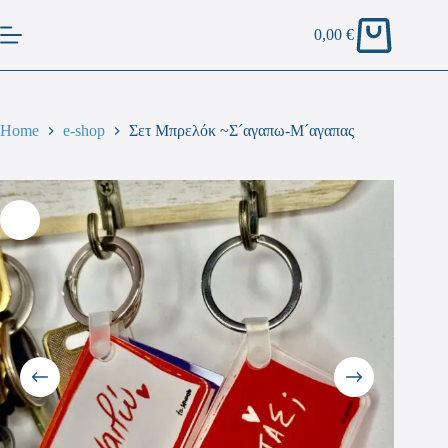
0,00
€
Home
e-shop
Σετ Μπρελόκ ~Σ´αγαπω-Μ´αγαπας