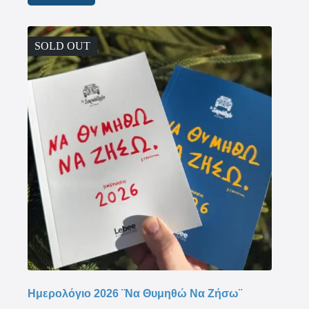
SOLD OUT
Ημερολόγιο 2026 ¨Να Θυμηθώ Να Ζήσω¨