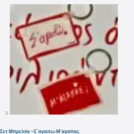
Σετ Μπρελόκ ~Σ´αγαπω-Μ´αγαπας