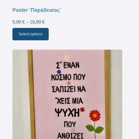
Poster ¨Παράδεισος¨
9,90
€
–
18,90
€
Select options