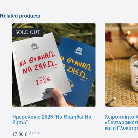
Related products
SOLD OUT
Ημερολόγιο 2026 ¨Να Θυμηθώ Να
Χειροποίητο Κ
Ζήσω¨
«Συντροφικότ
και η Γλυκύτη
17,00
€
18,00
€