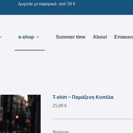
Δωρεάν μεταφορικά από 50 €
e-shop
Summer time
About
Επικοιν
T-shirt ~ Παράξενη Κοπέλα
25,00
€
Νούμερο