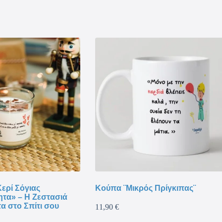
ερί Σόγιας
Κούπα ¨Μικρός Πρίγκιπας¨
ητα» – Η Ζεστασιά
τα στο Σπίτι σου
11,90
€