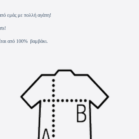
α από εμάς με πολλή αγάπη!
ts!
είται από 100% βαμβάκι.