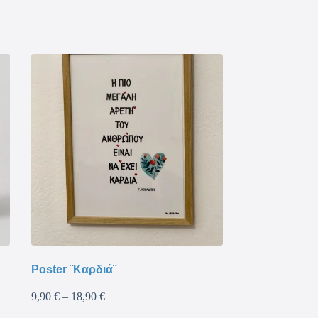
Poster ¨Καρδιά¨
9,90
€
–
18,90
€