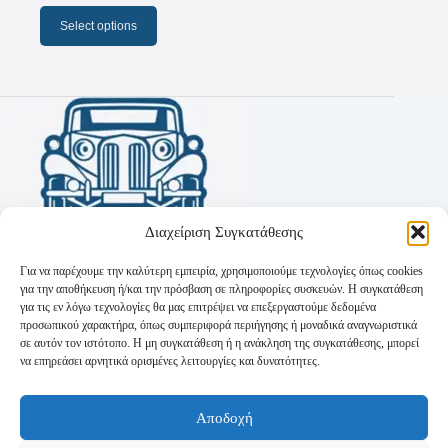
Select options
Διαχείριση Συγκατάθεσης
Για να παρέχουμε την καλύτερη εμπειρία, χρησιμοποιούμε τεχνολογίες όπως cookies
για την αποθήκευση ή/και την πρόσβαση σε πληροφορίες συσκευών. Η συγκατάθεση
για τις εν λόγω τεχνολογίες θα μας επιτρέψει να επεξεργαστούμε δεδομένα
προσωπικού χαρακτήρα, όπως συμπεριφορά περιήγησης ή μοναδικά αναγνωριστικά
σε αυτόν τον ιστότοπο. Η μη συγκατάθεση ή η ανάκληση της συγκατάθεσης, μπορεί
να επηρεάσει αρνητικά ορισμένες λειτουργίες και δυνατότητες.
Όροι Χρήσης
Αποδοχή
Πολιτική Απορρήτου
Τρόποι Αποστολής