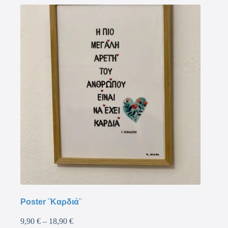
Poster ¨Καρδιά¨
9,90
€
–
18,90
€